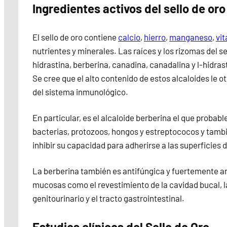
Ingredientes activos del sello de oro
El sello de oro contiene
calcio
,
hierro
,
manganeso
,
vi
nutrientes y minerales. Las raíces y los rizomas del 
hidrastina, berberina, canadina, canadalina y l-hidras
Se cree que el alto contenido de estos alcaloides le o
del sistema inmunológico.
En particular, es el alcaloide berberina el que probab
bacterias, protozoos, hongos y estreptococos y tambi
inhibir su capacidad para adherirse a las superficies d
La berberina también es antifúngica y fuertemente an
mucosas como el revestimiento de la cavidad bucal, la
genitourinario y el tracto gastrointestinal.
Estudios clínicos del Sello de Oro