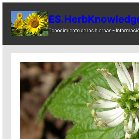
Saltar
al
ES.HerbKnowledge
contenido
Conocimiento de las hierbas – Informació