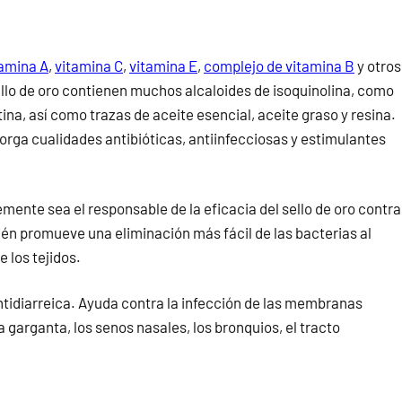
tamina A
,
vitamina C
,
vitamina E
,
complejo de vitamina B
y otros
sello de oro contienen muchos alcaloides de isoquinolina, como
tina, así como trazas de aceite esencial, aceite graso y resina.
torga cualidades antibióticas, antiinfecciosas y estimulantes
lemente sea el responsable de la eficacia del sello de oro contra
én promueve una eliminación más fácil de las bacterias al
e los tejidos.
tidiarreica. Ayuda contra la infección de las membranas
 garganta, los senos nasales, los bronquios, el tracto