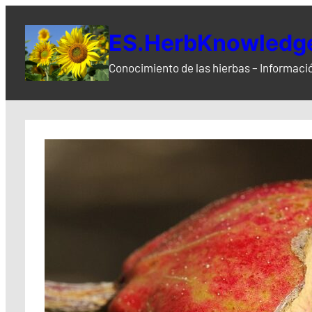
Saltar
al
ES.HerbKnowledge
contenido
Conocimiento de las hierbas – Informació