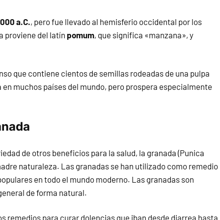
.000 a.C.
, pero fue llevado al hemisferio occidental por los
a proviene del latín
pomum
, que significa «manzana», y
enso que contiene cientos de semillas rodeadas de una pulpa
iva en muchos países del mundo, pero prospera especialmente
ranada
iedad de otros beneficios para la salud, la granada (Punica
 madre naturaleza. Las granadas se han utilizado como remedio
 populares en todo el mundo moderno. Las granadas son
eneral de forma natural.
ersos remedios para curar dolencias que iban desde diarrea hasta