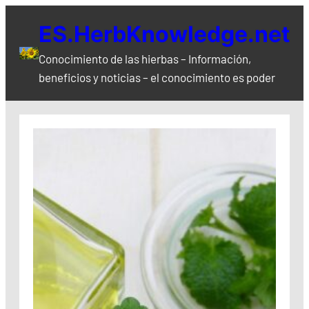
Saltar
ES.HerbKnowledge.net
al
contenido
Conocimiento de las hierbas – Información,
beneficios y noticias – el conocimiento es poder