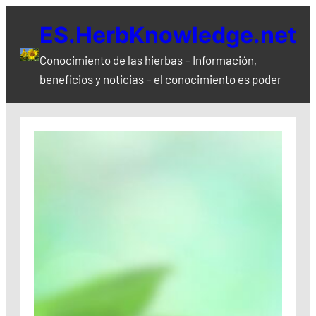
Saltar
ES.HerbKnowledge.net
al
contenido
Conocimiento de las hierbas – Información,
beneficios y noticias – el conocimiento es poder