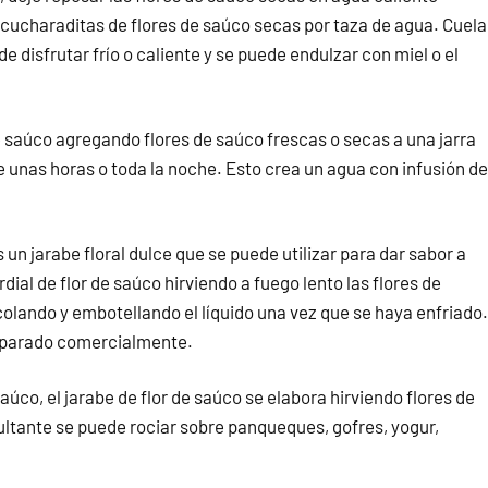
2 cucharaditas de flores de saúco secas por taza de agua. Cuela
de disfrutar frío o caliente y se puede endulzar con miel o el
e saúco agregando flores de saúco frescas o secas a una jarra
e unas horas o toda la noche. Esto crea un agua con infusión de
s un jarabe floral dulce que se puede utilizar para dar sabor a
ial de flor de saúco hirviendo a fuego lento las flores de
colando y embotellando el líquido una vez que se haya enfriado.
reparado comercialmente.
 saúco, el jarabe de flor de saúco se elabora hirviendo flores de
ultante se puede rociar sobre panqueques, gofres, yogur,