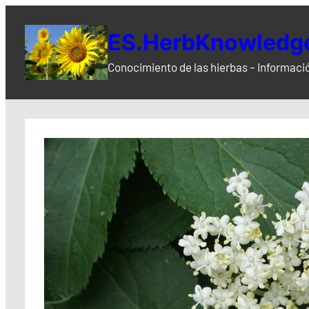
Saltar
al
ES.HerbKnowledge
contenido
Conocimiento de las hierbas – Informació