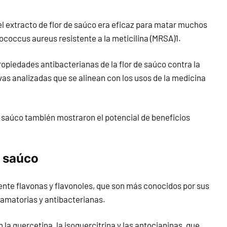
el extracto de flor de saúco era eficaz para matar muchos
ococcus aureus resistente a la meticilina (MRSA)1.
ropiedades antibacterianas de la flor de saúco contra la
as analizadas que se alinean con los usos de la medicina
e saúco también mostraron el potencial de beneficios
e saúco
mente flavonas y flavonoles, que son más conocidos por sus
lamatorias y antibacterianas.
la quercetina, la isoquercitrina y las antocianinas, que