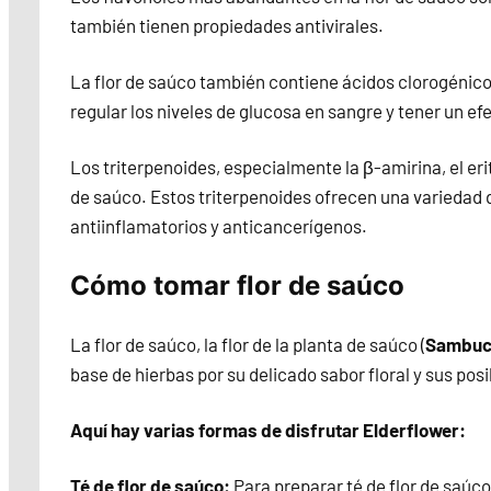
también tienen propiedades antivirales.
La flor de saúco también contiene ácidos clorogénico
regular los niveles de glucosa en sangre y tener un ef
Los triterpenoides, especialmente la β-amirina, el erit
de saúco. Estos triterpenoides ofrecen una variedad d
antiinflamatorios y anticancerígenos.
Cómo tomar flor de saúco
La flor de saúco, la flor de la planta de saúco (
Sambucu
base de hierbas por su delicado sabor floral y sus posi
Aquí hay varias formas de disfrutar Elderflower:
Té de flor de saúco:
Para preparar té de flor de saúco