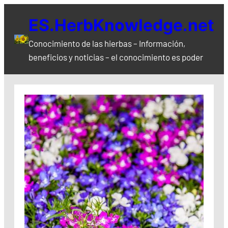
Saltar
ES.HerbKnowledge.net
al
contenido
Conocimiento de las hierbas – Información,
beneficios y noticias – el conocimiento es poder